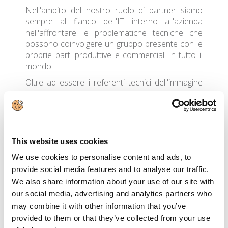
Nell'ambito del nostro ruolo di partner siamo
sempre al fianco dell'IT interno all'azienda
nell'affrontare le problematiche tecniche che
possono coinvolgere un gruppo presente con le
proprie parti produttive e commerciali in tutto il
mondo.
Oltre ad essere i referenti tecnici dell'immagine
web di Azimut Benetti ci occupiamo per il gruppo
delle campagne DEM verso i loro clienti e
prospect, fornendo statistiche sull'efficacia delle
azioni di marketing e manifestazioni di interesse
rispetto ai contenuti dei siti web.
This website uses cookies
Per supportare l'espansione del mercato del
We use cookies to personalise content and ads, to
gruppo verso nuovi paesi ci occupiamo della
provide social media features and to analyse our traffic.
registrazione e gestione dei nomi a dominio
We also share information about your use of our site with
collegati ai loro marchi in tutto il mondo.
our social media, advertising and analytics partners who
may combine it with other information that you’ve
provided to them or that they’ve collected from your use