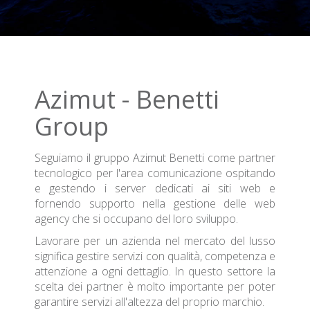
Azimut - Benetti
Group
Seguiamo il gruppo Azimut Benetti come partner
tecnologico per l'area comunicazione ospitando
e gestendo i server dedicati ai siti web e
fornendo supporto nella gestione delle web
agency che si occupano del loro sviluppo.
Lavorare per un azienda nel mercato del lusso
significa gestire servizi con qualità, competenza e
attenzione a ogni dettaglio. In questo settore la
scelta dei partner è molto importante per poter
garantire servizi all'altezza del proprio marchio.