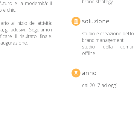
brand strategy
uturo e la modernità: il
o e chic.
soluzione
o all'inizio dell'attività:
ia, gli adesivi... Seguiamo i
studio e creazione del l
care il risultato finale.
brand management
inaugurazione.
studio della comuni
offline
anno
dal 2017 ad oggi