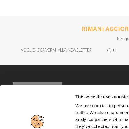
RIMANI AGGIORN
Per qu
VOGLIO ISCRIVERMI ALLA NEWSLETTER
SI
This website uses cookie
We use cookies to personal
traffic. We also share info
analytics partners who may
they’ve collected from your