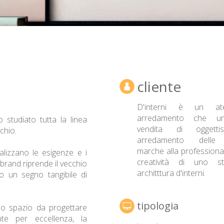
cliente
D'interni è un ate
arredamento che un
 studiato tutta la linea
vendita di oggetti
chio.
arredamento delle m
marche alla professionali
nalizzano le esigenze e i
creatività di uno s
 brand riprende il vecchio
architttura d'interni.
 un segno tangibile di
tipologia
lo spazio da progettare
nte per eccellenza, la