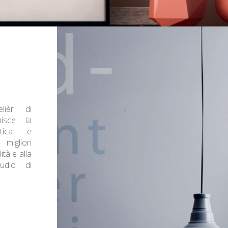
lièr di
isce la
stica e
igliori
tà e alla
tudio di