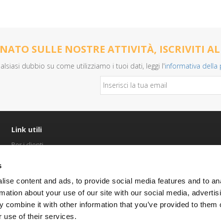
ATO SULLE NOSTRE ATTIVITÀ, ISCRIVITI A
alsiasi dubbio su come utilizziamo i tuoi dati, leggi l'
informativa della 
Link utili
Per i clienti
Assistenza remota
s
Cambia password email
ise content and ads, to provide social media features and to an
Configura email
rmation about your use of our site with our social media, advertis
Privacy
 combine it with other information that you’ve provided to them o
 use of their services.